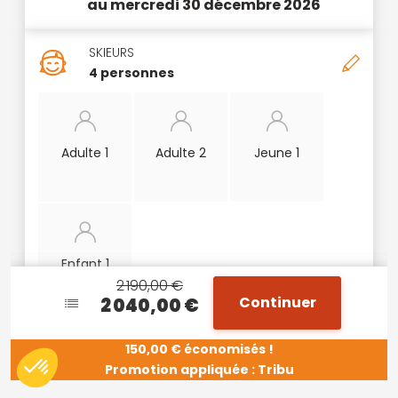
au mercredi 30 décembre 2026
SKIEURS
4 personnes
Adulte 1
Adulte 2
Jeune 1
Enfant 1
2 190,00 €
2 190,00 €
Continuer
Continuer
2 040,00 €
2 040,00 €
150,00 €
150,00 €
économisés !
économisés !
Promotion appliquée
Promotion appliquée
:
:
Tribu
Tribu