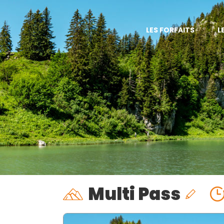
LES FORFAITS
L
Multi Pass