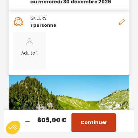
au mercredi 30 décembre 2026
SKIEURS
1 personne
Adulte 1
609,00 €
609,00 €
Continuer
Continuer